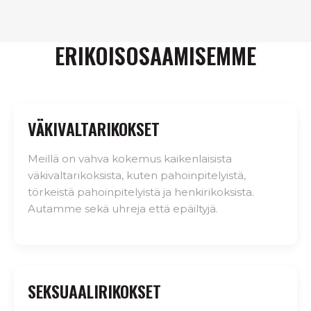
ERIKOISOSAAMISEMME
VÄKIVALTARIKOKSET
Meillä on vahva kokemus kaikenlaisista
väkivaltarikoksista, kuten pahoinpitelyistä,
törkeistä pahoinpitelyistä ja henkirikoksista.
Autamme sekä uhreja että epäiltyjä.
SEKSUAALIRIKOKSET