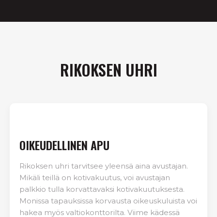
RIKOKSEN UHRI
OIKEUDELLINEN APU
Rikoksen uhri tarvitsee yleensä aina avustajan.
Mikäli teillä on kotivakuutus, voi avustajan
palkkio tulla korvattavaksi kotivakuutuksesta.
Monissa tapauksissa korvausta oikeuskuluista voi
hakea myös valtiokonttorilta. Viime kädessä