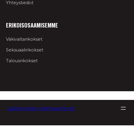
Yhteystiedot
ERIKOISOSAAMISEMME
Väkivaltarikokset
Seksuaalirikokset
Talousrikokset
Siirry
sisältöön
Lakitoimisto Hämeenlinna