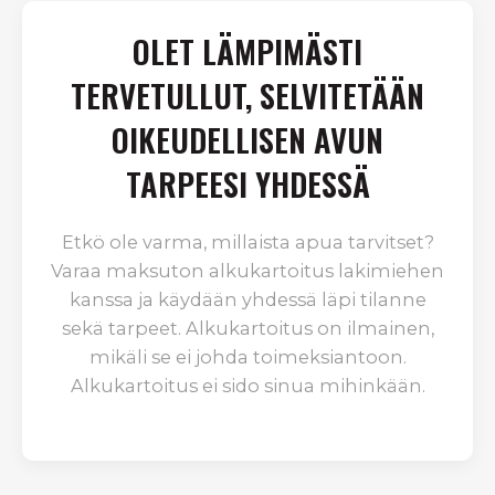
OLET LÄMPIMÄSTI
TERVETULLUT, SELVITETÄÄN
OIKEUDELLISEN AVUN
TARPEESI YHDESSÄ
Etkö ole varma, millaista apua tarvitset?
Varaa maksuton alkukartoitus lakimiehen
kanssa ja käydään yhdessä läpi tilanne
sekä tarpeet. Alkukartoitus on ilmainen,
mikäli se ei johda toimeksiantoon.
Alkukartoitus ei sido sinua mihinkään.