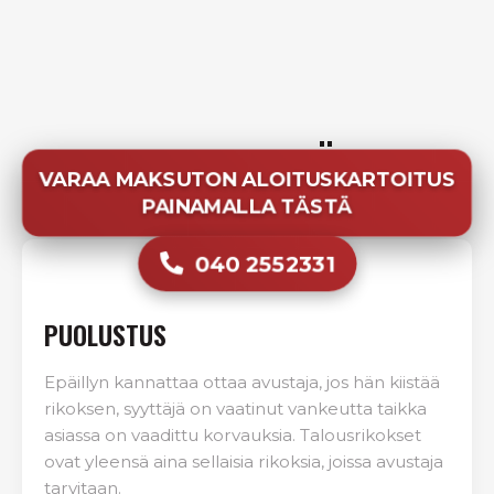
RIKOKSESTA EPÄILTY
VARAA MAKSUTON ALOITUSKARTOITUS
PAINAMALLA TÄSTÄ
040 2552331
PUOLUSTUS
Epäillyn kannattaa ottaa avustaja, jos hän kiistää
rikoksen, syyttäjä on vaatinut vankeutta taikka
asiassa on vaadittu korvauksia. Talousrikokset
ovat yleensä aina sellaisia rikoksia, joissa avustaja
tarvitaan.